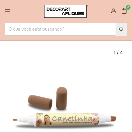
0
1
/
4