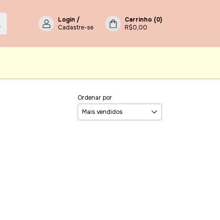
Login
/
Carrinho
(
0
)
Cadastre-se
R$0,00
Ordenar por