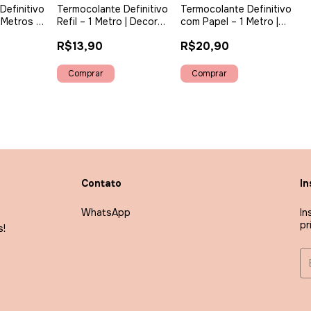
Definitivo
Termocolante Definitivo
Termocolante Definitivo
 Metros |
Refil – 1 Metro | Decore
com Papel – 1 Metro |
& Fix
Decore & Fix
R$13,90
R$20,90
Contato
In
WhatsApp
In
pr
s!