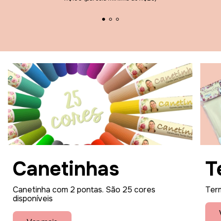
Canetinhas
T
Canetinha com 2 pontas. São 25 cores
Term
disponíveis