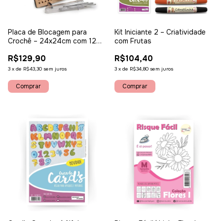
Placa de Blocagem para
Kit Iniciante 2 – Criatividade
Crochê – 24x24cm com 12
com Frutas
Pinos de Inox
R$129,90
R$104,40
3
x
de
R$43,30
sem juros
3
x
de
R$34,80
sem juros