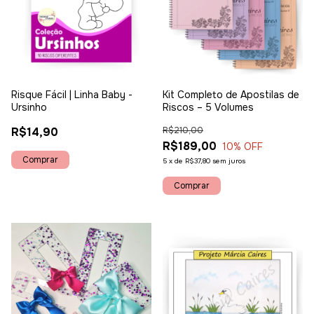
Risque Fácil | Linha Baby -
Kit Completo de Apostilas de
Ursinho
Riscos – 5 Volumes
R$14,90
R$210,00
R$189,00
10
% OFF
5
x
de
R$37,80
sem juros