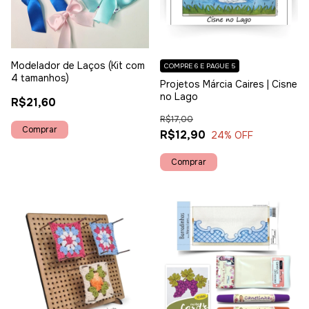
Modelador de Laços (Kit com
COMPRE 6 E PAGUE 5
4 tamanhos)
Projetos Márcia Caires | Cisne
no Lago
R$21,60
R$17,00
R$12,90
24
% OFF