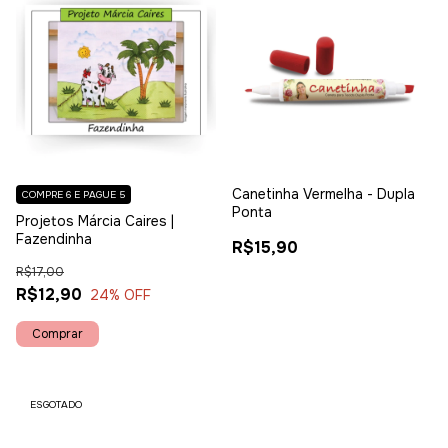
Canetinha Vermelha - Dupla
COMPRE 6 E PAGUE 5
Ponta
Projetos Márcia Caires |
Fazendinha
R$15,90
R$17,00
R$12,90
24
% OFF
ESGOTADO