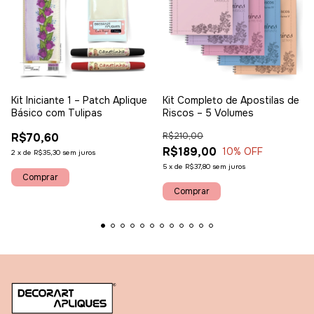
Kit Iniciante 1 – Patch Aplique
Kit Completo de Apostilas de
Básico com Tulipas
Riscos – 5 Volumes
R$70,60
R$210,00
R$189,00
10
% OFF
2
x
de
R$35,30
sem juros
5
x
de
R$37,80
sem juros