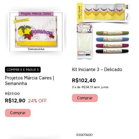
Kit Iniciante 3 – Delicado
COMPRE 6 E PAGUE 5
Projetos Márcia Caires |
R$102,40
Semaninha
3
x
de
R$34,13
sem juros
R$17,00
R$12,90
24
% OFF
ESGOTADO