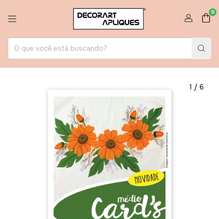
0
1
/
6