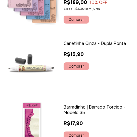
R$189,00
10
% OFF
5
x
de
R$37,80
sem juros
Canetinha Cinza - Dupla Ponta
R$15,90
Barradinho | Barrado Torcido -
Modelo 35
R$17,90