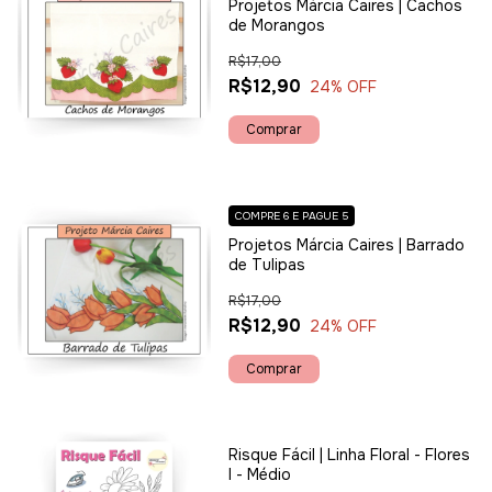
Projetos Márcia Caires | Cachos
de Morangos
R$17,00
R$12,90
24
% OFF
COMPRE 6 E PAGUE 5
Projetos Márcia Caires | Barrado
de Tulipas
R$17,00
R$12,90
24
% OFF
Risque Fácil | Linha Floral - Flores
I - Médio