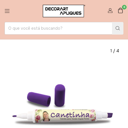
0
1
/
4