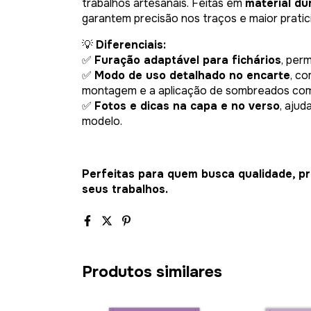
trabalhos artesanais. Feitas em
material dur
garantem precisão nos traços e maior pratici
💡
Diferenciais:
✅
Furação adaptável para fichários
, per
✅
Modo de uso detalhado no encarte
, co
montagem e a aplicação de sombreados co
✅
Fotos e dicas na capa e no verso
, aju
modelo.
Perfeitas para quem busca qualidade, pr
seus trabalhos.
Produtos similares