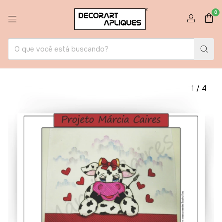
0
1
/
4