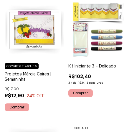
Kit Iniciante 3 – Delicado
COMPRE 6 E PAGUE 5
Projetos Márcia Caires |
R$102,40
Semaninha
3
x
de
R$34,13
sem juros
R$17,00
R$12,90
24
% OFF
ESGOTADO