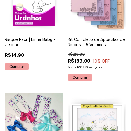
Risque Fácil | Linha Baby -
Kit Completo de Apostilas de
Ursinho
Riscos – 5 Volumes
R$14,90
R$210,00
R$189,00
10
% OFF
5
x
de
R$37,80
sem juros