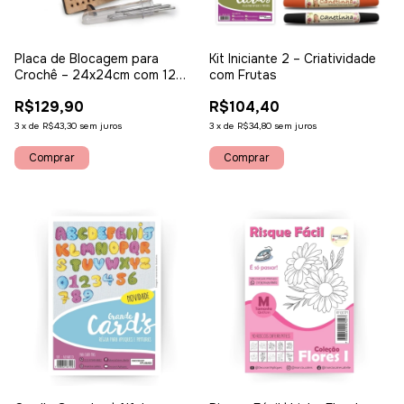
Placa de Blocagem para
Kit Iniciante 2 – Criatividade
Crochê – 24x24cm com 12
com Frutas
Pinos de Inox
R$129,90
R$104,40
3
x
de
R$43,30
sem juros
3
x
de
R$34,80
sem juros