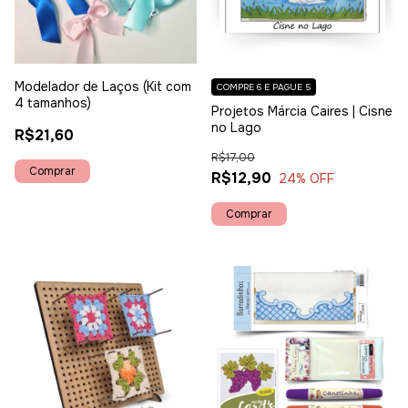
Modelador de Laços (Kit com
COMPRE 6 E PAGUE 5
4 tamanhos)
Projetos Márcia Caires | Cisne
no Lago
R$21,60
R$17,00
R$12,90
24
% OFF