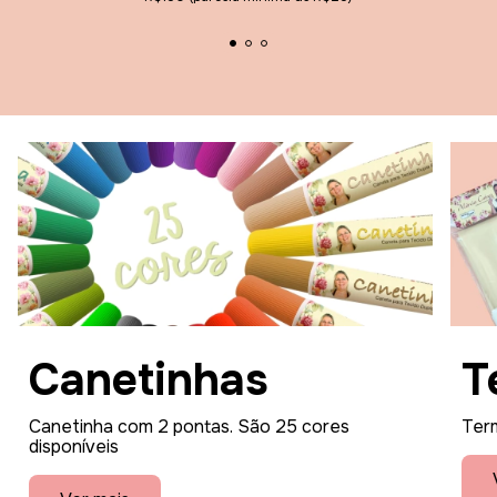
Canetinhas
T
Canetinha com 2 pontas. São 25 cores
Term
disponíveis