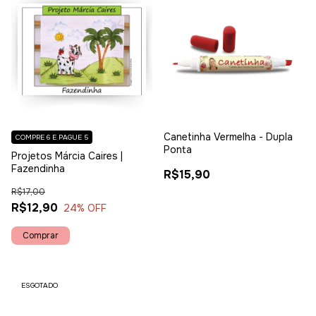
Canetinha Vermelha - Dupla
COMPRE 6 E PAGUE 5
Ponta
Projetos Márcia Caires |
Fazendinha
R$15,90
R$17,00
R$12,90
24
% OFF
ESGOTADO