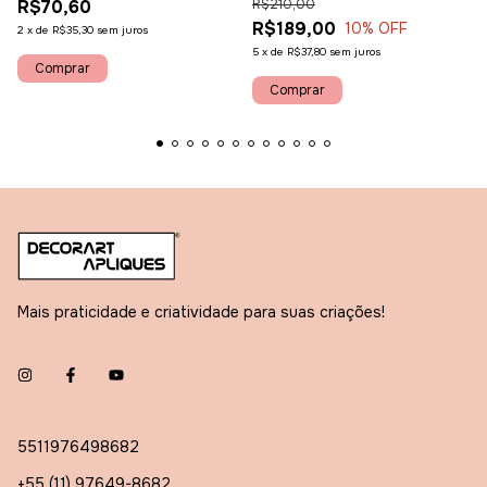
R$70,60
R$210,00
R$189,00
10
% OFF
2
x
de
R$35,30
sem juros
5
x
de
R$37,80
sem juros
Mais praticidade e criatividade para suas criações!
5511976498682
+55 (11) 97649-8682