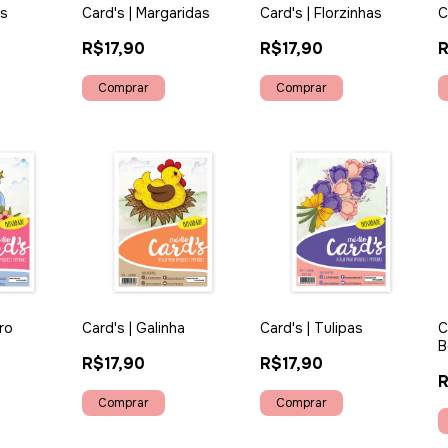
ns
Card's | Margaridas
Card's | Florzinhas
C
R$17,90
R$17,90
R
ro
Card's | Galinha
Card's | Tulipas
C
B
R$17,90
R$17,90
R