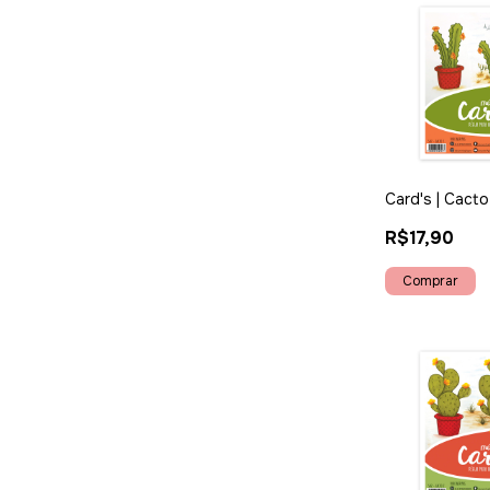
Card's | Cacto
R$17,90