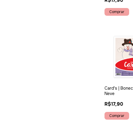
R$17,90
Card's | Bone
Neve
R$17,90