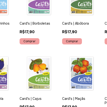
rinhos
Card's | Borboletas
Card's | Abóbora
C
R$17,90
R$17,90
R
ela
Card's | Cajus
Card's | Maçãs
C
P