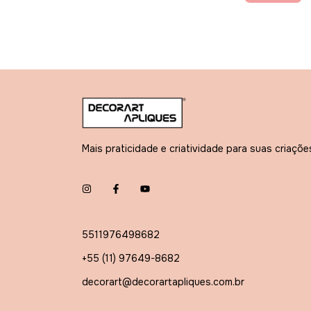
Mais praticidade e criatividade para suas criaçõe
5511976498682
+55 (11) 97649-8682
decorart@decorartapliques.com.br