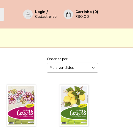
Login
/
Carrinho
(
0
)
Cadastre-se
R$0,00
Ordenar por